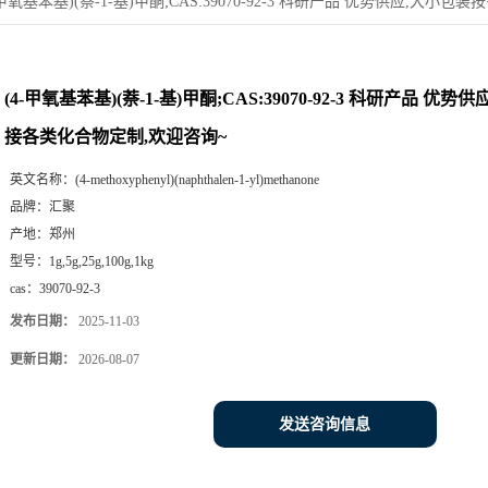
-甲氧基苯基)(萘-1-基)甲酮;CAS:39070-92-3 科研产品 优势供应,大
(4-甲氧基苯基)(萘-1-基)甲酮;CAS:39070-92-3 科研产品 优
接各类化合物定制,欢迎咨询~
英文名称：
(4-methoxyphenyl)(naphthalen-1-yl)methanone
品牌：
汇聚
产地：
郑州
型号：
1g,5g,25g,100g,1kg
cas：
39070-92-3
发布日期：
2025-11-03
更新日期：
2026-08-07
发送咨询信息