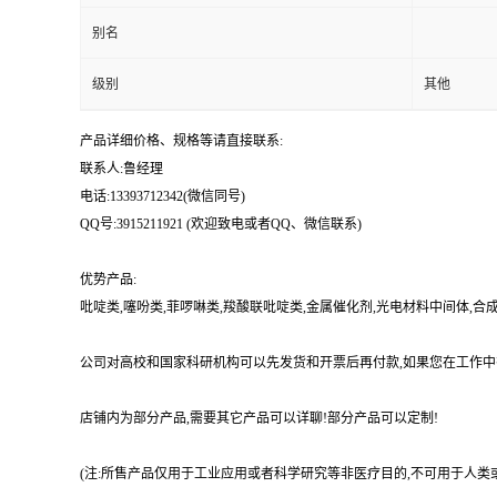
别名
级别
其他
产品详细价格、规格等请直接联系:
联系人:鲁经理
电话:13393712342(微信同号)
QQ号:3915211921 (欢迎致电或者QQ、微信联系)
优势产品:
吡啶类,噻吩类,菲啰啉类,羧酸联吡啶类,金属催化剂,光电材料中间体,
公司对高校和国家科研机构可以先发货和开票后再付款,如果您在工作中
店铺内为部分产品,需要其它产品可以详聊!部分产品可以定制!
(注:所售产品仅用于工业应用或者科学研究等非医疗目的,不可用于人类或