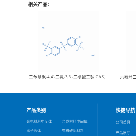
相关产品：
二苯基砜-4,4'-二氯-3,3'-二磺酸二钠 CAS：
六氟环三磷
51698-33-0 热销
证；可根
产品类别
快捷导航
光电材料中间体
合成材料中间体
公司首页
离子液体
有机硅新材料
产品展厅