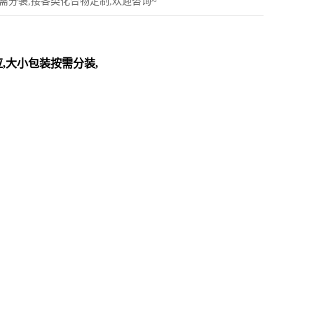
小包装按需分装,接各类化合物定制,欢迎咨询~
势供应,大小包装按需分装,