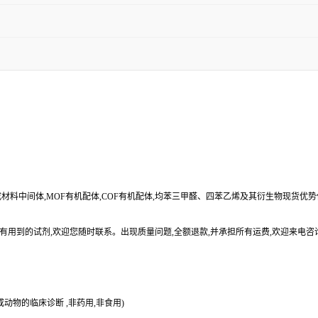
合成材料中间体,MOF有机配体,COF有机配体,均苯三甲醛、四苯乙烯及其衍生物现货优
有用到的试剂,欢迎您随时联系。出现质量问题,全额退款,并承担所有运费,欢迎来电咨
动物的临床诊断 ,非药用,非食用)