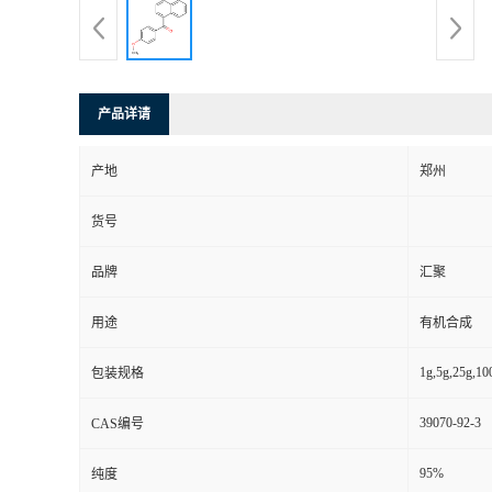
产品详请
产地
郑州
货号
品牌
汇聚
用途
有机合成
1g,5g,25g,10
包装规格
39070-92-3
CAS编号
95%
纯度