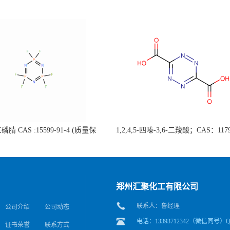
腈 CAS :15599-91-4 (质量保
1,2,4,5-四嗪-3,6-二羧酸；CAS：1179
据客户要求包装；欢迎垂询!）
4 自主生产，主营产品，价格优惠
应，科研产品，高校/研究所/科研
后付）
郑州汇聚化工有限公司
联系人：鲁经理
公司介绍
公司动态
电话：13393712342（微信同号）QQ
证书荣誉
联系方式