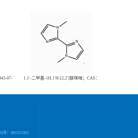
43-07-
1,1'-二甲基-1H,1'H-[2,2']联咪唑；CAS：
（现货供
37570-94-8 （大小包装均可、质量保证）自
单位先发
主生产，主营产品，价格优惠（科研产品，
高校/研究所/科研单位先发后付）
号：3915211921