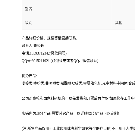
别名
级别
其他
产品详细价格、规格等请直接联系:
联系人:鲁经理
电话:13393712342(微信同号)
QQ号:3915211921 (欢迎致电或者QQ、微信联系)
优势产品:
吡啶类,噻吩类,菲啰啉类,羧酸联吡啶类,金属催化剂,光电材料中间体,
公司对高校和国家科研机构可以先发货和开票后再付款,如果您在工作中
店铺内为部分产品,需要其它产品可以详聊!部分产品可以定制!
(注:所售产品仅用于工业应用或者科学研究等非医疗目的,不可用于人类或