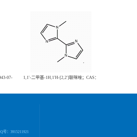
43-07-
1,1'-二甲基-1H,1'H-[2,2']联咪唑；CAS：
（现货供
37570-94-8 （大小包装均可、质量保证）自
单位先发
主生产，主营产品，价格优惠（科研产品，
高校/研究所/科研单位先发后付）
号：3915211921