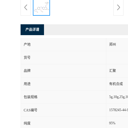
产品详请
产地
郑州
货号
品牌
汇聚
用途
有机合成
5g,10g,25g,1
包装规格
1578245-44-
CAS编号
95%
纯度