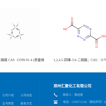
腈 CAS :15599-91-4 (质量保
1,2,4,5-四嗪-3,6-二羧酸；CAS：1179
据客户要求包装；欢迎垂询!）
4 自主生产，主营产品，价格优惠
应，科研产品，高校/研究所/科研
后付）
郑州汇聚化工有限公司
联系人：鲁经理
公司介绍
公司动态
电话：13393712342（微信同号）QQ
证书荣誉
联系方式