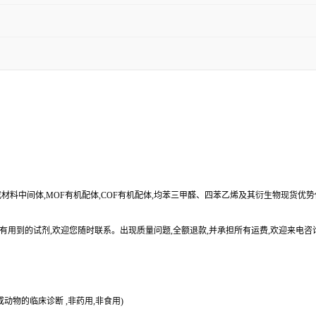
合成材料中间体,MOF有机配体,COF有机配体,均苯三甲醛、四苯乙烯及其衍生物现货优
有用到的试剂,欢迎您随时联系。出现质量问题,全额退款,并承担所有运费,欢迎来电咨
动物的临床诊断 ,非药用,非食用)