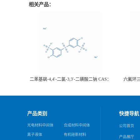
相关产品：
二苯基砜-4,4'-二氯-3,3'-二磺酸二钠 CAS：
六氟环三磷
51698-33-0 热销
证；可根
产品类别
快捷导航
光电材料中间体
合成材料中间体
公司首页
离子液体
有机硅新材料
产品展厅