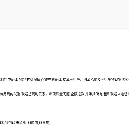
合成材料中间体,MOF有机配体,COF有机配体,均苯三甲醛、四苯乙烯及其衍生物现货优
有用到的试剂,欢迎您随时联系。出现质量问题,全额退款,并承担所有运费,欢迎来电咨
动物的临床诊断 ,非药用,非食用)