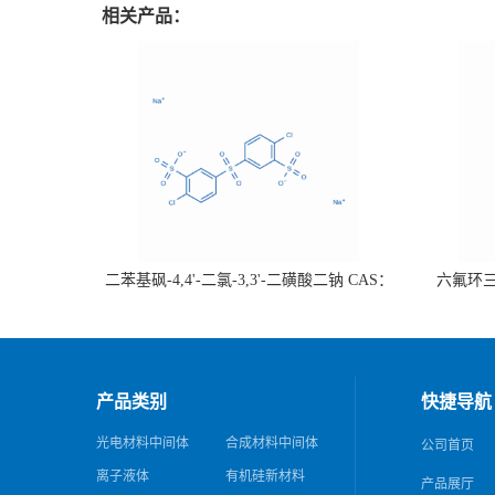
相关产品：
二苯基砜-4,4'-二氯-3,3'-二磺酸二钠 CAS：
六氟环三磷
51698-33-0 热销
证；可根
产品类别
快捷导航
光电材料中间体
合成材料中间体
公司首页
离子液体
有机硅新材料
产品展厅