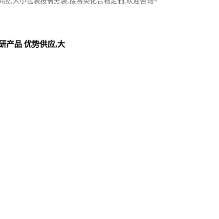
科研产品 优势供应,大小包装按需分装,接各类化合物定制,欢迎咨询~
-9 科研产品 优势供应,大