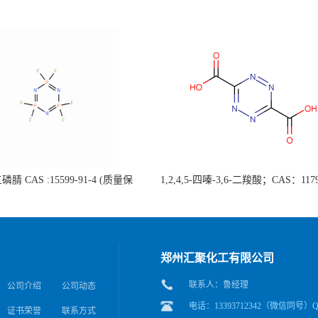
腈 CAS :15599-91-4 (质量保
1,2,4,5-四嗪-3,6-二羧酸；CAS：1179
据客户要求包装；欢迎垂询!）
4 自主生产，主营产品，价格优惠
应，科研产品，高校/研究所/科研
后付）
郑州汇聚化工有限公司
联系人：鲁经理
公司介绍
公司动态
电话：13393712342（微信同号）QQ
证书荣誉
联系方式