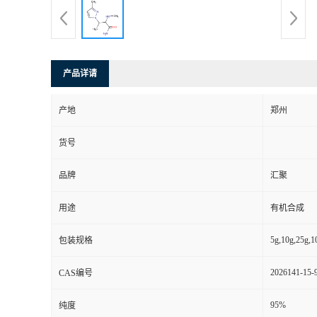
产品详请
产地
郑州
货号
品牌
汇聚
用途
有机合成
5g,10g,25g,1
包装规格
2026141-15-
CAS编号
95%
纯度