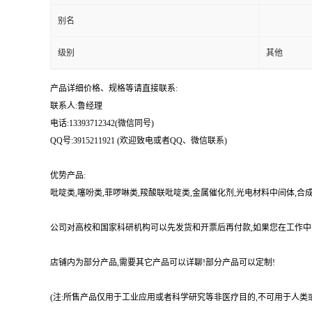
别名
级别
其他
产品详细价格、规格等请直接联系:
联系人:鲁经理
电话:13393712342(微信同号)
QQ号:3915211921 (欢迎致电或者QQ、微信联系)
优势产品:
吡啶类,噻吩类,菲啰啉类,羧酸联吡啶类,金属催化剂,光电材料中间体,
公司对高校和国家科研机构可以先发货和开票后再付款,如果您在工作中
店铺内为部分产品,需要其它产品可以详聊!部分产品可以定制!
(注:所售产品仅用于工业应用或者科学研究等非医疗目的,不可用于人类或