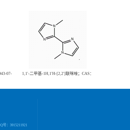
43-07-
1,1'-二甲基-1H,1'H-[2,2']联咪唑；CAS：
（现货供
37570-94-8 （大小包装均可、质量保证）自
单位先发
主生产，主营产品，价格优惠（科研产品，
高校/研究所/科研单位先发后付）
号：3915211921