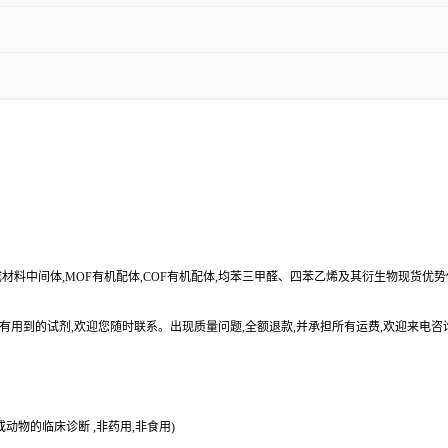
合成材料中间体,MOF有机配体,COF有机配体,均苯三甲醛、四苯乙烯及其衍生物现货优
有用到的试剂,欢迎您随时联系。出现质量问题,全额退款,并承担所有运费,欢迎来电咨
动物的临床诊断 ,非药用,非食用)