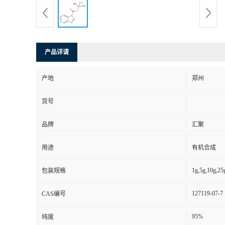
产品详请
产地
郑州
货号
品牌
汇聚
用途
有机合成
1g,5g,10g,25
包装规格
127119-07-7
CAS编号
95%
纯度