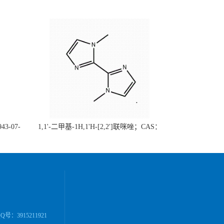
43-07-
1,1'-二甲基-1H,1'H-[2,2']联咪唑；CAS：
（现货供
37570-94-8 （大小包装均可、质量保证）自
单位先发
主生产，主营产品，价格优惠（科研产品，
高校/研究所/科研单位先发后付）
号：3915211921