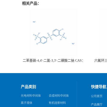
相关产品：
二苯基砜-4,4'-二氯-3,3'-二磺酸二钠 CAS：
六氟环三磷
51698-33-0 热销
证；可根
产品类别
快捷导航
光电材料中间体
合成材料中间体
公司首页
离子液体
有机硅新材料
产品展厅