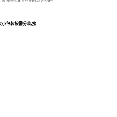
装按需分装,接各类化合物定制,欢迎咨询~
应,大小包装按需分装,接