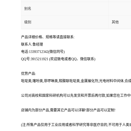
别名
级别
其他
产品详细价格、规格等请直接联系:
联系人:鲁经理
电话:13393712342(微信同号)
QQ号:3915211921 (欢迎致电或者QQ、微信联系)
优势产品:
吡啶类,噻吩类,菲啰啉类,羧酸联吡啶类,金属催化剂,光电材料中间体,
公司对高校和国家科研机构可以先发货和开票后再付款,如果您在工作中
店铺内为部分产品,需要其它产品可以详聊!部分产品可以定制!
(注:所售产品仅用于工业应用或者科学研究等非医疗目的,不可用于人类或