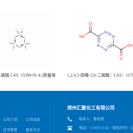
腈 CAS :15599-91-4 (质量保
1,2,4,5-四嗪-3,6-二羧酸；CAS：1179
据客户要求包装；欢迎垂询!）
4 自主生产，主营产品，价格优惠
应，科研产品，高校/研究所/科研
后付）
郑州汇聚化工有限公司
联系人：鲁经理
公司介绍
公司动态
电话：13393712342（微信同号）QQ
证书荣誉
联系方式