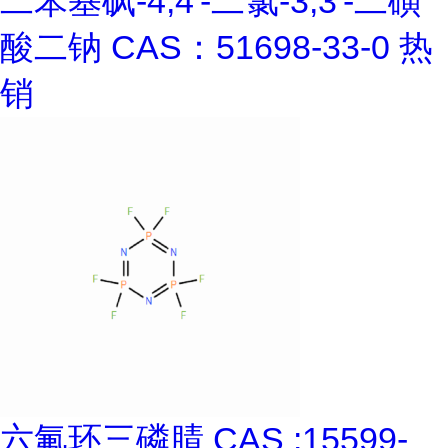
二苯基砜-4,4'-二氯-3,3'-二磺
酸二钠 CAS：51698-33-0 热
销
六氟环三磷腈 CAS :15599-