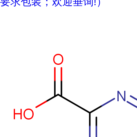
要求包装；欢迎垂询!）