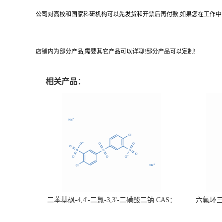
公司对高校和国家科研机构可以先发货和开票后再付款,如果您在工作中
店铺内为部分产品,需要其它产品可以详聊!部分产品可以定制!
相关产品：
二苯基砜-4,4'-二氯-3,3'-二磺酸二钠 CAS：
六氟环三磷
51698-33-0 热销
证；可根