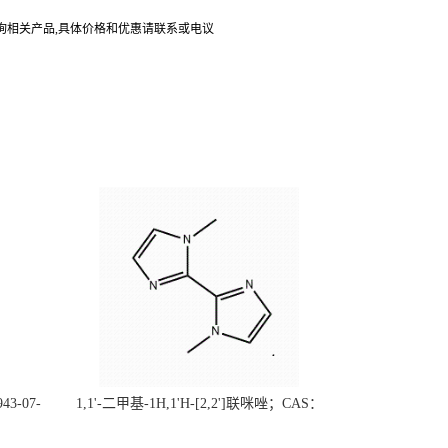
询相关产品,具体价格和优惠请联系或电议
43-07-
1,1'-二甲基-1H,1'H-[2,2']联咪唑；CAS：
（现货供
37570-94-8 （大小包装均可、质量保证）自