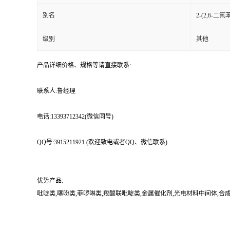
别名
2-(2,6-二氟
级别
其他
产品详细价格、规格等请直接联系:
联系人:鲁经理
电话:13393712342(微信同号)
QQ号:3915211921 (欢迎致电或者QQ、微信联系)
优势产品:
吡啶类,噻吩类,菲啰啉类,羧酸联吡啶类,金属催化剂,光电材料中间体,