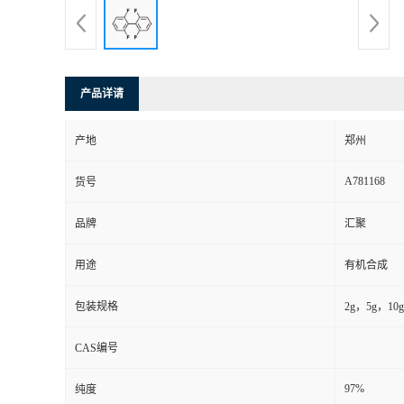
产品详请
产地
郑州
A781168
货号
品牌
汇聚
用途
有机合成
包装规格
2g，5g，10g
CAS编号
97%
纯度