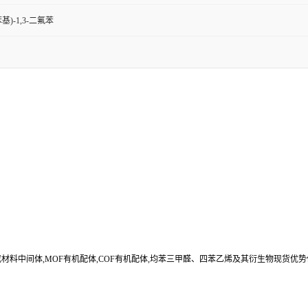
苯基)-1,3-二氟苯
合成材料中间体,MOF有机配体,COF有机配体,均苯三甲醛、四苯乙烯及其衍生物现货优