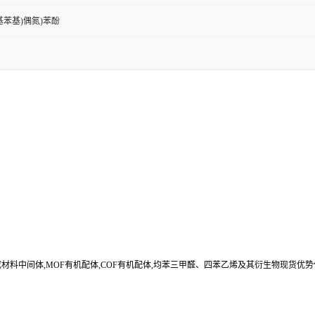
3-氨基苯基)偶氮)苯酚
合成材料中间体,MOF有机配体,COF有机配体,均苯三甲醛、四苯乙烯及其衍生物现货优