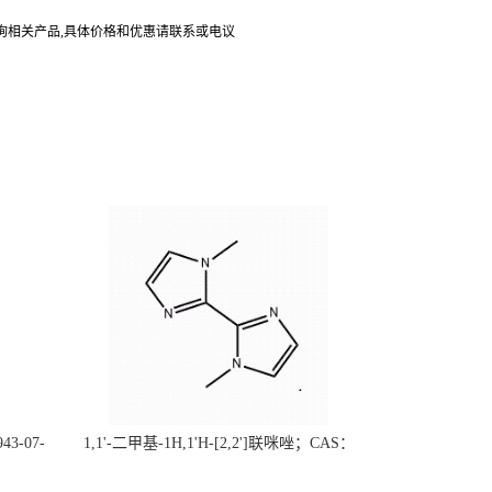
询相关产品,具体价格和优惠请联系或电议
43-07-
1,1'-二甲基-1H,1'H-[2,2']联咪唑；CAS：
（现货供
37570-94-8 （大小包装均可、质量保证）自