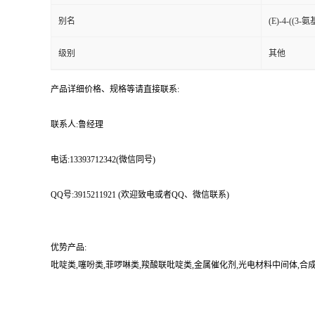
别名
(E)-4-((
级别
其他
产品详细价格、规格等请直接联系:
联系人:鲁经理
电话:13393712342(微信同号)
QQ号:3915211921 (欢迎致电或者QQ、微信联系)
优势产品:
吡啶类,噻吩类,菲啰啉类,羧酸联吡啶类,金属催化剂,光电材料中间体,