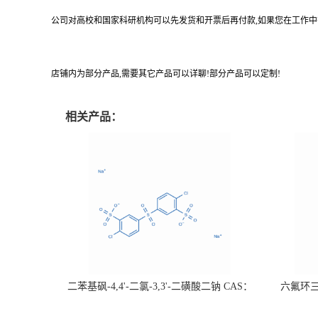
公司对高校和国家科研机构可以先发货和开票后再付款,如果您在工作中
店铺内为部分产品,需要其它产品可以详聊!部分产品可以定制!
相关产品：
二苯基砜-4,4'-二氯-3,3'-二磺酸二钠 CAS：
六氟环三磷
51698-33-0 热销
证；可根