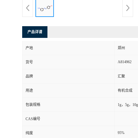
产品详请
产地
郑州
A814962
货号
品牌
汇聚
用途
有机合成
包装规格
1g，5g，10
CAS编号
95%
纯度