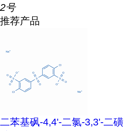
2号
推荐产品
二苯基砜-4,4'-二氯-3,3'-二磺