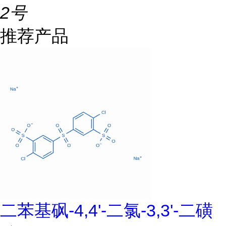
2号
推荐产品
二苯基砜-4,4'-二氯-3,3'-二磺