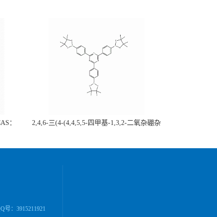
CAS：
2,4,6-三(4-(4,4,5,5-四甲基-1,3,2-二氧杂硼杂
谱齐全，
环戊烷-2-基)苯基)-1,3,5-三嗪；CAS：
询
1447947-87-6 自主生产，主营产品，价格优
惠（现货供应，科研产品，高校/研究所/科
研单位先发后付）
号：3915211921