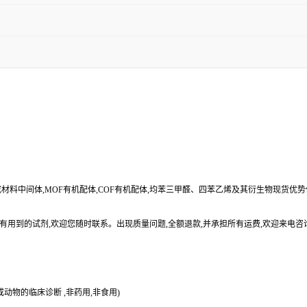
合成材料中间体,MOF有机配体,COF有机配体,均苯三甲醛、四苯乙烯及其衍生物现货优
有用到的试剂,欢迎您随时联系。出现质量问题,全额退款,并承担所有运费,欢迎来电咨
动物的临床诊断 ,非药用,非食用)