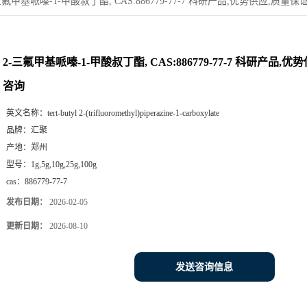
三氟甲基哌嗪-1-甲酸叔丁酯, CAS:886779-77-7 科研产品,优势供应,质量
2-三氟甲基哌嗪-1-甲酸叔丁酯, CAS:886779-77-7 科研产品,
咨询
英文名称：
tert-butyl 2-(trifluoromethyl)piperazine-1-carboxylate
品牌：
汇聚
产地：
郑州
型号：
1g,5g,10g,25g,100g
cas：
886779-77-7
发布日期：
2026-02-05
更新日期：
2026-08-10
发送咨询信息