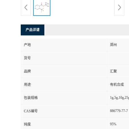
产品详请
产地
郑州
货号
品牌
汇聚
用途
有机合成
1g,5g,10g,25
包装规格
886779-77-7
CAS编号
95%
纯度