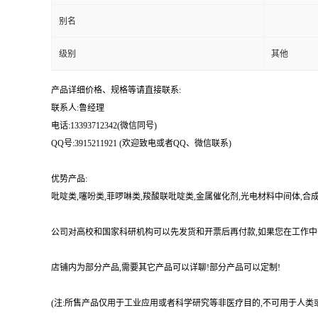
别名
级别
其他
产品详细价格、规格等请直接联系:
联系人:鲁经理
电话:13393712342(微信同号)
QQ号:3915211921 (欢迎致电或者QQ、微信联系)
优势产品:
吡啶类,噻吩类,菲啰啉类,羧酸联吡啶类,金属催化剂,光电材料中间体,
公司对高校和国家科研机构可以先发货和开票后再付款,如果您在工作中
店铺内为部分产品,需要其它产品可以详聊!部分产品可以定制!
(注:所售产品仅用于工业应用或者科学研究等非医疗目的,不可用于人类或