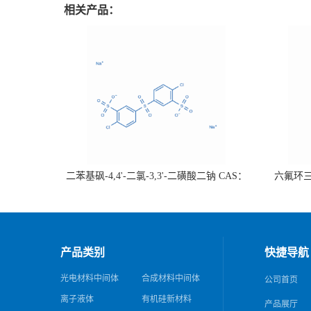
相关产品：
二苯基砜-4,4'-二氯-3,3'-二磺酸二钠 CAS：
六氟环三磷
51698-33-0 热销
证；可根
产品类别
快捷导航
光电材料中间体
合成材料中间体
公司首页
离子液体
有机硅新材料
产品展厅