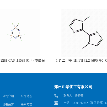
腈 CAS :15599-91-4 (质量保
1,1'-二甲基-1H,1'H-[2,2']联咪唑；
据客户要求包装；欢迎垂询!）
37570-94-8 常备现货，核磁液相图
质量保障，联咪唑类均可咨
郑州汇聚化工有限公司
联系人：鲁经理
公司介绍
公司动态
电话：13393712342（微信同号）QQ
证书荣誉
联系方式