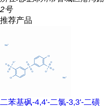
2号
推荐产品
二苯基砜-4,4'-二氯-3,3'-二磺