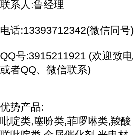
联系人:鲁经理
电话:13393712342(微信同号)
QQ号:3915211921 (欢迎致电
或者QQ、微信联系)
优势产品:
吡啶类,噻吩类,菲啰啉类,羧酸
联吡啶类,金属催化剂,光电材