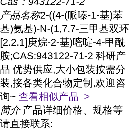
Cas：
943122-71-2
产品名称
2-((4-(哌嗪-1-基)苯
基)氨基)-N-(1,7,7-三甲基双环
[2.2.1]庚烷-2-基)嘧啶-4-甲酰
胺;CAS:943122-71-2 科研产
品 优势供应,大小包装按需分
装,接各类化合物定制,欢迎咨
询~
查看相似产品 >
简介
产品详细价格、规格等
请直接联系: